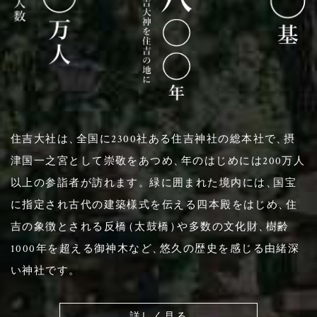
住吉大社は
、
全国に2300社ある住吉神社の総本社で
、
摂
津国一之宮として崇敬をあつめ
、
年のはじめには200万人
以上の参詣者が訪れます
。
緑に囲まれた境内には
、
国宝
に指定され古代の建築様式を伝える四本殿をはじめ
、
住
吉の象徴とされる反橋
（
太鼓橋
）
や多数の文化財
、
樹齢
1000年を超える御神木など
、
悠久の歴史を感じる由緒深
い神社です
。
詳しく見る