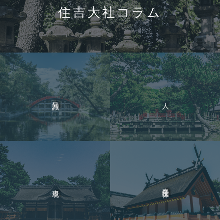
住吉大社コラム
豆知識
人
奉仕団体
表現