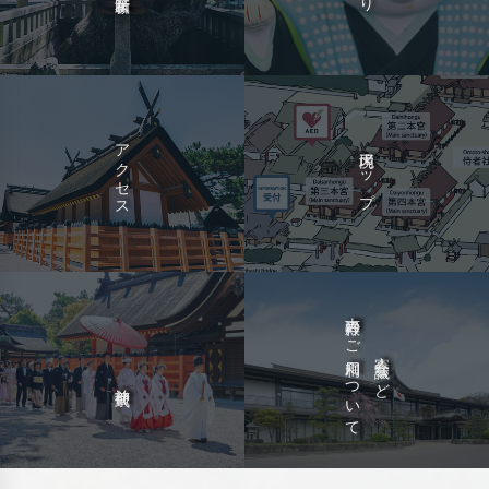
アクセス
境内マップ
吉祥殿のご利用について
宴会
会議など
・
神前挙式