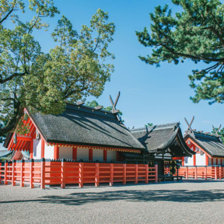
摂
津
な
に
わ
の
総
鎮
守