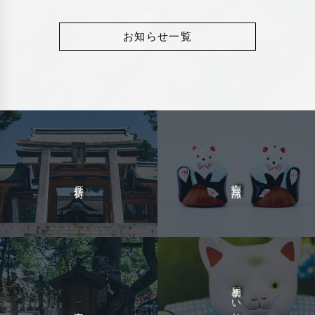
お知らせ一覧
御守
参拝
授与品
祈祷
・
・
初辰まいり
安産祈願