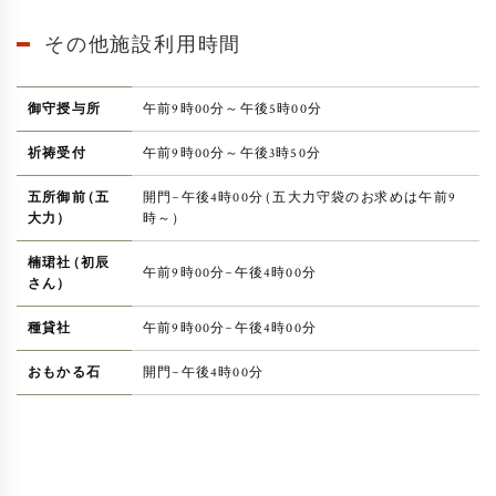
その他施設利用時間
御守授与所
午前9時00分～午後5時00分
祈祷受付
午前9時00分～午後3時50分
五所御前
（
五
開門~午後4時00分
（
五大力守袋のお求めは午前9
大力
）
時～
）
楠珺社
（
初辰
午前9時00分~午後4時00分
さん
）
種貸社
午前9時00分~午後4時00分
おもかる石
開門~午後4時00分