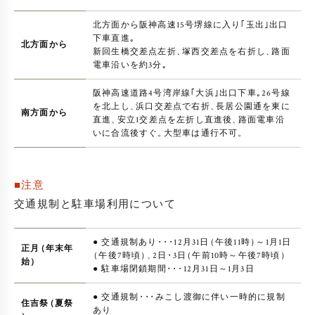
北方面から阪神高速15号堺線に入り｢玉出｣出口
下車直進｡
北方面から
新回生橋交差点左折
、
塚西交差点を右折し
、
路面
電車沿いを約3分｡
阪神高速道路4号湾岸線｢大浜｣出口下車｡26号線
を北上し
、
浜口交差点で右折
、
長居公園通を東に
南方面から
直進
、
安立1交差点を左折し直進後
、
路面電車沿
いに合流後すぐ
。
大型車は通行不可
。
■注意
交通規制と駐車場利用について
● 交通規制あり
・
・
・
12月31日
（
午後11時
）
～1月1日
正月
（
年末年
（
午後7時頃
）
、
2日
・
3日
（
午前10時～午後7時頃
）
始
）
● 駐車場閉鎖期間
・
・
・
12月31日～1月3日
● 交通規制
・
・
・
みこし渡御に伴い一時的に規制
住吉祭
（
夏祭
あり