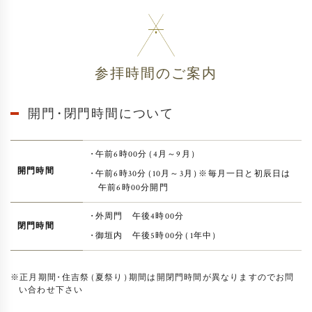
参拝時間のご案内
開門
・
閉門時間について
・
午前6時00分
（
4月～9月
）
開門時間
・
午前6時30分
（
10月～3月
）
※毎月一日と初辰日は
午前6時00分開門
・
外周門 午後4時00分
閉門時間
・
御垣内 午後5時00分
（
1年中
）
※正月期間
・
住吉祭
（
夏祭り
）
期間は開閉門時間が異なりますのでお問
い合わせ下さい